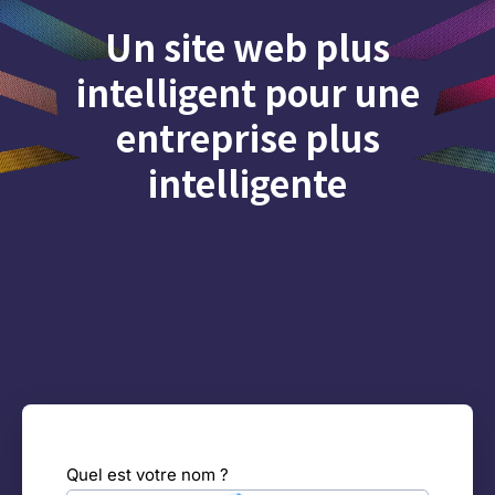
Un site web plus
intelligent pour une
entreprise plus
intelligente
Optimisez votre potentiel en ligne grâce à notre
expertise en référencement naturel (SEO), à
l'automatisation de la gestion des prospects, à des
analyses basées sur l'intelligence artificielle et à des
designs de sites web époustouflants. De plus, gardez le
contrôle où que vous soyez grâce à notre application
mobile qui vous permet de gérer en toute simplicité les
prospects et les clients de votre site web.
Quel est votre nom ?